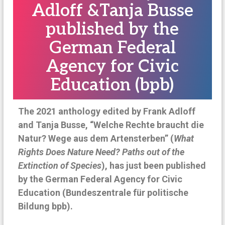
Adloff &Tanja Busse
n
a
published by the
t
German Federal
i
o
Agency for Civic
n
Education (bpb)
a
l
The 2021 anthology edited by Frank Adloff
and Tanja Busse, “Welche Rechte braucht die
Natur? Wege aus dem Artensterben” (
What
Rights Does Nature Need? Paths out of the
Extinction of Species
), has just been published
by the German Federal Agency for Civic
Education (Bundeszentrale für politische
Bildung bpb).