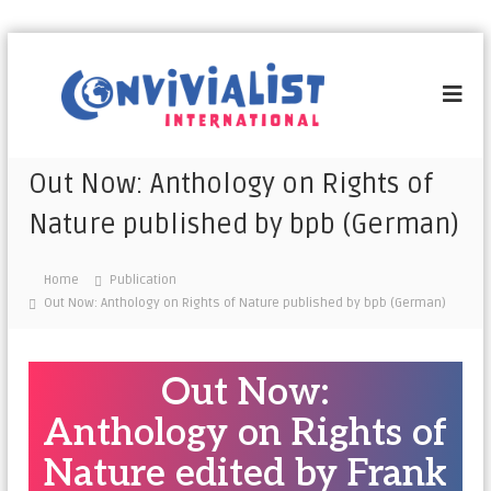
C
o
n
v
i
Out Now: Anthology on Rights of
v
Nature published by bpb (German)
i
a
l
Home
Publication
i
Out Now: Anthology on Rights of Nature published by bpb (German)
s
t
Out Now:
I
n
Anthology on Rights of
t
e
Nature edited by Frank
r